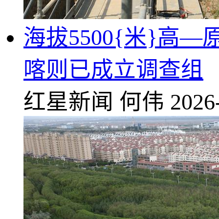
海拔5500{米}
喀则已成立调查组
红星新闻
何伟
2026