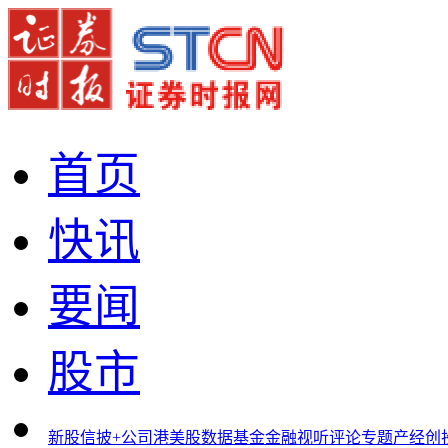
首页
快讯
要闻
股市
新股
信披+
公司
港美股
数据
基金
金融
视听
评论
专题
产经
创