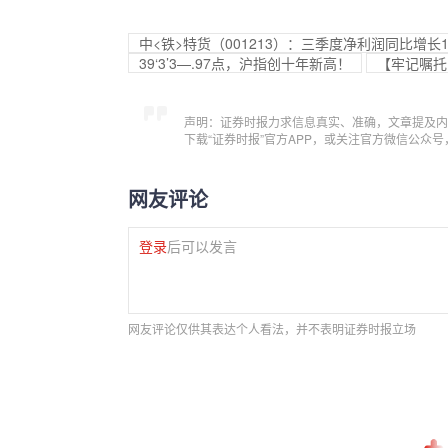
中<铁>特货（001213）：三季度净利润同比增长11
39‘3’3—.97点，沪指创十年新高！
【牢记嘱托 
声明：证券时报力求信息真实、准确，文章提及内
下载“证券时报”官方APP，或关注官方微信公众
网友评论
登录
后可以发言
网友评论仅供其表达个人看法，并不表明证券时报立场